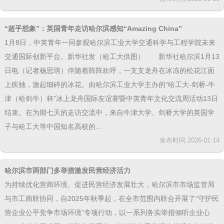
多国市长会聚哈尔滨：冰雪为席 共话未来
多国市长会聚哈尔滨冰雪为席 共话未来2026年1月6日至8日，“世界市
长对话·哈尔滨”活动在黑龙江省哈尔滨市成功举办。本次活动以“冰雪
连接世界 合作共赢未来”为主题，来自加拿大、芬兰、德国、希腊、韩
国、泰国、土耳其、中国等8个国家8个城市的市长、副市长或市长代
表，共襄这场以冰雪为媒介的国际对话。通过世界市长主对话、情景
沙龙、沉浸式参访、经贸对接等一系列多元形式，活动构筑了一个跨
越国界的城市交流平台...
发布时间:2026-01-16
“超乎想象”：英国青年走访哈尔滨感知“Amazing China”
1月8日，中英青年一同参观哈尔滨工业大学交通科学与工程学院未来
交通国际创新平台。新华社发（哈工大供图） 新华社哈尔滨1月13
日电（记者杨思琪）伴随着阵阵欢呼，一支支龙舟在冰冻的松花江面
上疾驰，激起细碎的冰花。由哈尔滨工业大学主办的“哈工大-剑桥-牛
津（哈剑牛）杯”冰上龙舟国际友谊赛暨中英青年文化交流周活动13日