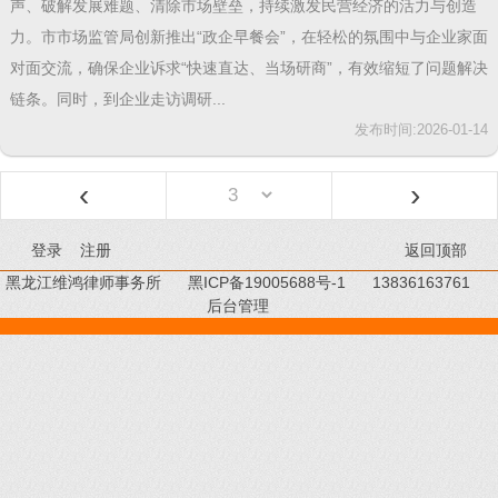
结束。在为期七天的走访交流中，来自牛津大学、剑桥大学的英国学
子与哈工大等中国知名高校的...
发布时间:2026-01-14
哈尔滨市两部门多举措激发民营经济活力
为持续优化营商环境、促进民营经济发展壮大，哈尔滨市市场监管局
与市工商联协同，自2025年秋季起，在全市范围内联合开展了“守护民
营企业公平竞争市场环境”专项行动，以一系列务实举措倾听企业心
声、破解发展难题、清除市场壁垒，持续激发民营经济的活力与创造
力。市市场监管局创新推出“政企早餐会”，在轻松的氛围中与企业家面
对面交流，确保企业诉求“快速直达、当场研商”，有效缩短了问题解决
链条。同时，到企业走访调研...
发布时间:2026-01-14
‹
›