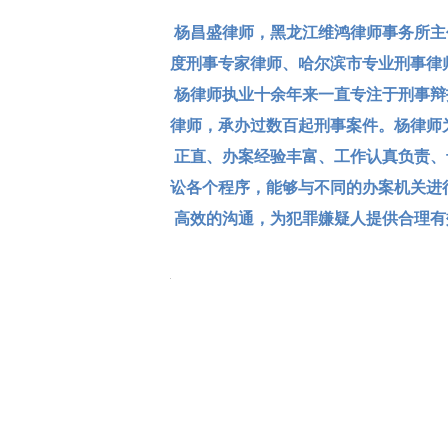
杨昌盛律师，
黑龙江维鸿律师事务所主
度刑事专家律师、哈尔滨市专业刑事律
杨律师执业十余年来一直专注于刑事辩
律师，
承办过数百起
刑事案件。杨律师
正直、
办案经验丰富、工作认真负责、
讼各个程序，
能够与不同的办案机关进
高效的
沟通，为犯罪嫌疑人提供合理
有
最大程度
的
维护被告人的合法权益，取
的案件效果，
尤其擅长网络
诈骗类
相关
大刑事
犯罪的辩护工作。
杨律师刑事咨询热线：1383616376
部分刑事案例：