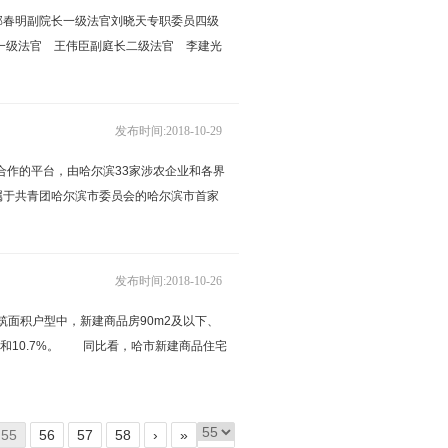
邵春明副院长一级法官刘晓天专职委员四级
一级法官 王伟臣副庭长二级法官 李建光
发布时间:2018-10-29
合作的平台，由哈尔滨33家涉农企业和各界
属于共青团哈尔滨市委员会的哈尔滨市首家
发布时间:2018-10-26
筑面积户型中，新建商品房90m2及以下、
0.8%和10.7%。 同比看，哈市新建商品住宅
55
56
57
58
›
»