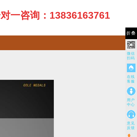
一咨询：13836163761
折叠
微信
扫码
在线
客服
用户
中心
意见
反馈