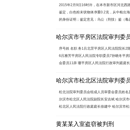
2015年2月9日16时许，在本市新市区河北
鉴定，白色粉末状物体净重0.2克，从中检
的身份证明；鉴定意见：乌公（刑技）鉴（毒品）字
哈尔滨市平房区法院审判委
序号姓 名职 务1吕北罡平房区人民法院院长
6吕雅芳平房区人民法院专职委员7孙晓冬平房
会委员11薛 珊平房区人民法院行政审判庭庭长1
哈尔滨市松北区法院审判委
松北法院审判委员会组成人员审委会委员姓名及
尔滨市松北区人民法院副院长安吉斌 哈尔滨市
松北区人民法院行政庭庭长徐建中 哈尔滨市松北
黄某某入室盗窃被判刑