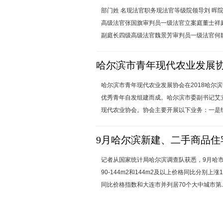
部门姓 名现法官职务现法官等级院领导刘 晖
高级法官张国旗审判员一级法官立案庭董士祥
副庭长四级高级法官魏景芳审判员一级法官何静
哈尔滨市青年现代农业发展
哈尔滨市青年现代农业发展协会在2018哈尔
优秀青年自发组建而成。哈尔滨市委副书记艾
现代农业协会。协会主要开展以下业务：一是组
9月哈尔滨新建、二手商品住
记者从国家统计局哈尔滨调查队获悉，9月哈市新
90-144m2和144m2及以上价格同比分别上涨
同比价格指数和大连市并列居70个大中城市第..