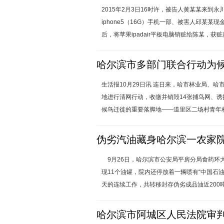
2015年2月3日16时许，被告人黄某某来到永
iphone5（16G）手机一部、被害人邱某某现
后，将苹果ipadair平板电脑销赃给陈某，获赃款1
哈尔滨市多部门联合行动为候
生活报10月29日讯 连日来，哈市林业局、
地进行清网行动，收缴并销毁14张捕鸟网、诱
候鸟迁徙的重要落脚地——道里区二场村青年林
伪劣汽油藏身哈尔滨一农家院
9月26日，哈尔滨市公安局平房分局食药环
现11个油罐，院内还停放着一辆喷有“中国石
天的连续工作，共转移封存伪劣成品油近200吨
哈尔滨市阿城区人民法院审