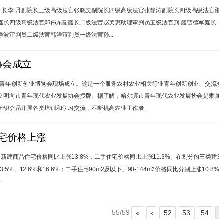
院 长李 丹副院长三级高级法官张晓文副院长四级高级法官张静涛副院长四级高级法官
庭长四级高级法官郑伟东副庭长二级法官赵美惠助理审判员五级法官刑 庭曹德军庭长
波审判员二级法官韩洋审判员一级法官孙...
协会成立
滨青年创新创业博览会现场成立。这是一个服务农村农业相关行业青年创新创业、交流
立明向市青年现代农业发展协会授牌。据了解，哈尔滨市青年现代农业发展协会是隶
织会员开展各类培训和学习交流，不断提高农业工作者...
宅价格上涨
建商品住宅价格同比上涨13.8%，二手住宅价格同比上涨11.3%。在划分的三类建
13.5%、12.6%和16.6%；二手住宅90m2及以下、90-144m2价格同比分别上涨1
.
55/59
«
‹
52
53
54