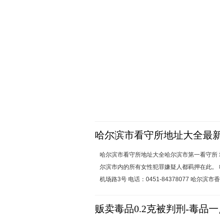
1、
哈尔滨市宾县正处级官员王某贪污案；
2、四川省曾某网络诈骗案件（犯罪数额过千
3、
湖南省周某特大数额贩卖毒品案件，罪轻
4、哈尔滨市
张某
北
龙汤泉酒店重大火灾事
5、哈尔滨市陈某诈骗案件（涉案金额巨大）
6、内蒙古张某故意杀人案，罪轻辩护成功 
7、哈尔滨周某某掩饰隐瞒犯罪所得收益罪
8、哈尔滨依兰市马某某为首的黑社会组织犯
某获得较轻量刑；
9、
广东省邓某贩卖毒品案；
哈尔滨市看守所地址大全最
10、
哈尔滨XX贸易有限责任公司虚开增值
哈尔滨市看守所地址大全哈尔滨市第一看守所 地
尔滨市内的所有女性犯罪嫌疑人都羁押在此。 
机场路3号 电话：0451-84378077 哈尔滨市香
贩卖毒品0.2克被判刑-毒品