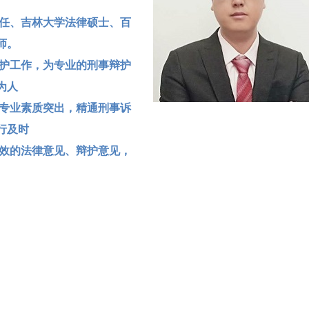
任、
吉林大学法律硕士、百
师。
护工作，为专业的刑事辩护
为人
专业素质突出，精通刑事
诉
行及时
效的法律意见、
辩
护意见，
得理想
犯罪、经济犯罪类、特重特
1