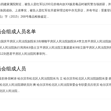
西路四建家属院附近，被告人栾红军以200元价格向奴XX贩卖毒品时被民警当场抓获，并
出海洛因成份。上述事实，被告人栾红军在开庭审理过程中亦无异议，并有书证：受案
（2015）268号毒品检验鉴定...
员会组成人员名单
2陈国庆平房区人民法院副院长3肖继顺平房区人民法院副院长4李文杰平房区人民法院副
区人民法院执行局局长8姜占文平房区人民法院立案庭庭长9张立新平房区人民法院刑
2刘恩君平房区人民法院民事审判...
员会组成人员
职务宿树涛 哈尔滨市松北区人民法院院长马 立 哈尔滨市松北区人民法院副院长姜 静
松北区人民法院调研员刘 爽 哈尔滨市松北区人民法院审委会专职委员吕世滨 哈尔滨
区人民法院...