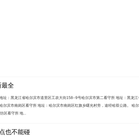
万），；
辩护成功 判无期徒刑；
故案，辩护成功认定为从犯；
获得成功辩护；
判无期徒刑；
，法院从轻处罚，判缓刑；
罪案担任李某的辩护律师，使李
新最全
税专用发票，单位负责人判缓刑；
址：黑龙江省哈尔滨市道里区工农大街158--9号哈尔滨市第二看守所 地址：黑龙江省
哈尔滨市南岗区看守所 地址：哈尔滨市南岗区红旗乡曙光村旁，途经哈双公路。 哈尔
坊区看守所 地...
一点也不能碰