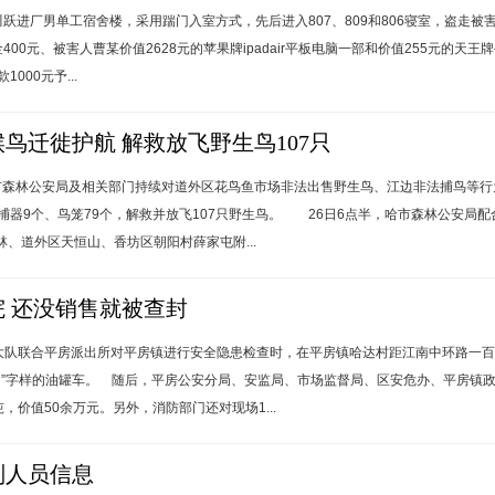
川跃进厂男单工宿舍楼，采用踹门入室方式，先后进入807、809和806寝室，盗走被
金400元、被害人曹某价值2628元的苹果牌ipadair平板电脑一部和价值255元的天
000元予...
鸟迁徙护航 解救放飞野生鸟107只
哈市森林公安局及相关部门持续对道外区花鸟鱼市场非法出售野生鸟、江边非法捕鸟等行
捕器9个、鸟笼79个，解救并放飞107只野生鸟。 26日6点半，哈市森林公安局
、道外区天恒山、香坊区朝阳村薛家屯附...
 还没销售就被查封
大队联合平房派出所对平房镇进行安全隐患检查时，在平房镇哈达村距江南中环路一
油”字样的油罐车。 随后，平房公安分局、安监局、市场监督局、区安危办、平房镇
，价值50余万元。另外，消防部门还对现场1...
判人员信息