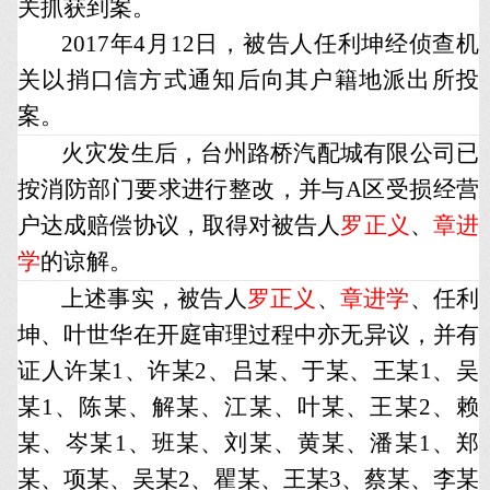
关抓获到案。
2017年4月12日，被告人任利坤经侦查机
关以捎口信方式通知后向其户籍地派出所投
案。
火灾发生后，台州路桥汽配城有限公司已
按消防部门要求进行整改，并与A区受损经营
户达成赔偿协议，取得对被告人
罗正义
、
章进
学
的谅解。
上述事实，被告人
罗正义
、
章进学
、任利
坤、叶世华在开庭审理过程中亦无异议，并有
证人许某1、许某2、吕某、于某、王某1、吴
某1、陈某、解某、江某、叶某、王某2、赖
某、岑某1、班某、刘某、黄某、潘某1、郑
某、项某、吴某2、瞿某、王某3、蔡某、李某