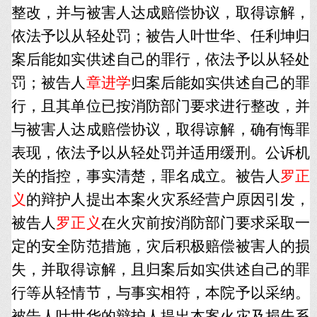
整改，并与被害人达成赔偿协议，取得谅解，
依法予以从轻处罚；被告人叶世华、任利坤归
案后能如实供述自己的罪行，依法予以从轻处
罚；被告人
章进学
归案后能如实供述自己的罪
行，且其单位已按消防部门要求进行整改，并
与被害人达成赔偿协议，取得谅解，确有悔罪
表现，依法予以从轻处罚并适用缓刑。公诉机
关的指控，事实清楚，罪名成立。被告人
罗正
义
的辩护人提出本案火灾系经营户原因引发，
被告人
罗正义
在火灾前按消防部门要求采取一
定的安全防范措施，灾后积极赔偿被害人的损
失，并取得谅解，且归案后如实供述自己的罪
行等从轻情节，与事实相符，本院予以采纳。
被告人叶世华的辩护人提出本案火灾及损失系