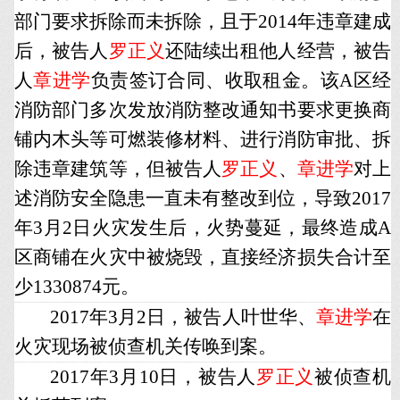
部门要求拆除而未拆除，且于2014年违章建成
后，被告人
罗正义
还陆续出租他人经营，被告
人
章进学
负责签订合同、收取租金。该A区经
消防部门多次发放消防整改通知书要求更换商
铺内木头等可燃装修材料、进行消防审批、拆
除违章建筑等，但被告人
罗正义
、
章进学
对上
述消防安全隐患一直未有整改到位，导致2017
年3月2日火灾发生后，火势蔓延，最终造成A
区商铺在火灾中被烧毁，直接经济损失合计至
少1330874元。
2017年3月2日，被告人叶世华、
章进学
在
火灾现场被侦查机关传唤到案。
2017年3月10日，被告人
罗正义
被侦查机