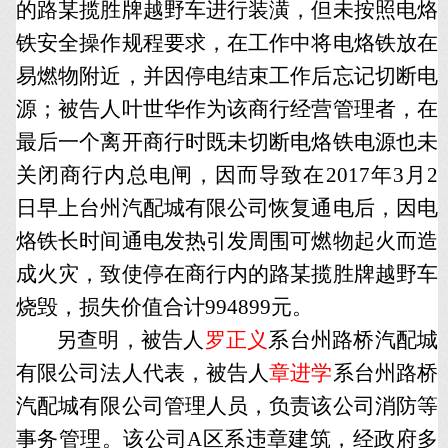
的路某揽胜牌越野车进行装潢，但未按照电烙
铁安全操作规程要求，在工作中将电烙铁放在
易燃物附近，并因停电结束工作后忘记切断电
源；被告人叶世华作为该商行经营管理者，在
最后一个离开商行时既未切断电烙铁电源也未
关闭商行内总电闸，因而导致在2017年3月2
日早上台州汽配城有限公司恢复通电后，因电
烙铁长时间通电发热引发周围可燃物起火而造
成火灾，致使停在商行内的路某揽胜牌越野车
烧毁，损失价值合计994899元。
另查明，被告人
罗正义
系台州路桥汽配城
有限公司法人代表，被告人
章进学
系台州路桥
汽配城有限公司管理人员，负责该公司消防等
事务管理。该公司A区系违章建筑，经政府多